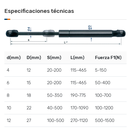
Especificaciones técnicas
d(mm)
D(mm)
S(mm)
L(mm)
Fuerza F1(N)
4
12
20-200
115-465
5-150
6
15
20-200
115-465
50-400
8
18
50-350
190-775
100-700
10
22
40-500
170-1090
100-1200
12
27
100-500
270-1120
500-1500